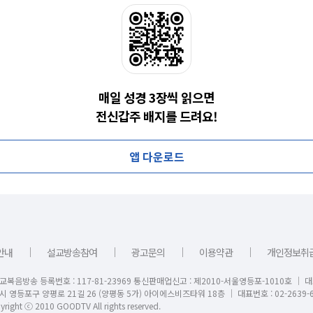
매일 성경 3장씩 읽으면
전신갑주 배지를 드려요!
앱 다운로드
｜
｜
｜
｜
안내
설교방송참여
광고문의
이용약관
개인정보취
교복음방송 등록번호 : 117-81-23969 통신판매업신고 : 제2010-서울영등포-1010호 │ 
시 영등포구 양평로 21길 26 (양평동 5가) 아이에스비즈타워 18층 │ 대표번호 : 02-2639-6
right ⓒ 2010 GOODTV All rights reserved.