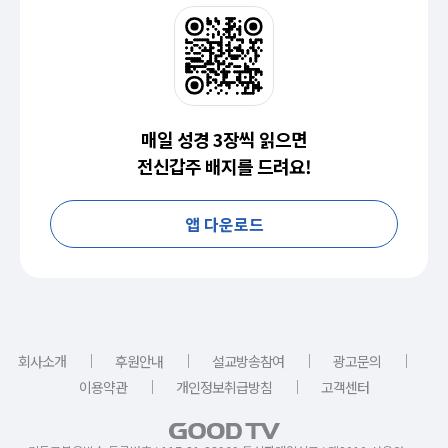
매일 성경 3장씩 읽으면
전신갑주 배지를 드려요!
앱 다운로드
｜
｜
｜
｜
회사소개
후원안내
설교방송참여
광고문의
｜
｜
이용약관
개인정보취급방침
고객센터