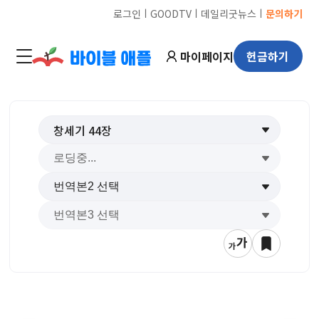
ㅣ
ㅣ
ㅣ
로그인
GOODTV
데일리굿뉴스
문의하기
마이페이지
헌금하기
창세기
44
장