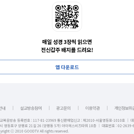
매일 성경 3장씩 읽으면
전신갑주 배지를 드려요!
앱 다운로드
｜
｜
｜
｜
안내
설교방송참여
광고문의
이용약관
개인정보취
교복음방송 등록번호 : 117-81-23969 통신판매업신고 : 제2010-서울영등포-1010호 │ 
시 영등포구 양평로 21길 26 (양평동 5가) 아이에스비즈타워 18층 │ 대표번호 : 02-2639-6
right ⓒ 2010 GOODTV All rights reserved.