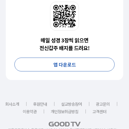
매일 성경 3장씩 읽으면
전신갑주 배지를 드려요!
앱 다운로드
｜
｜
｜
｜
회사소개
후원안내
설교방송참여
광고문의
｜
｜
이용약관
개인정보취급방침
고객센터