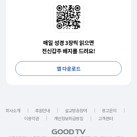
매일 성경 3장씩 읽으면
전신갑주 배지를 드려요!
앱 다운로드
｜
｜
｜
｜
회사소개
후원안내
설교방송참여
광고문의
｜
｜
이용약관
개인정보취급방침
고객센터