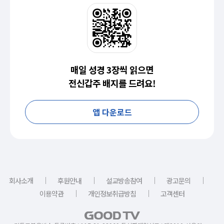
매일 성경 3장씩 읽으면
전신갑주 배지를 드려요!
앱 다운로드
｜
｜
｜
｜
회사소개
후원안내
설교방송참여
광고문의
｜
｜
이용약관
개인정보취급방침
고객센터