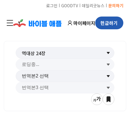
ㅣ
ㅣ
ㅣ
로그인
GOODTV
데일리굿뉴스
문의하기
마이페이지
헌금하기
역대상
24
장