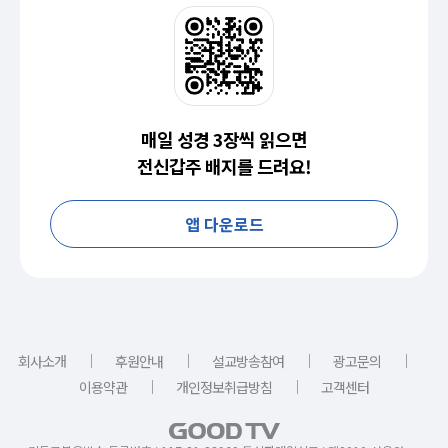
매일 성경 3장씩 읽으면
전신갑주 배지를 드려요!
앱 다운로드
｜
｜
｜
｜
회사소개
후원안내
설교방송참여
광고문의
｜
｜
이용약관
개인정보취급방침
고객센터