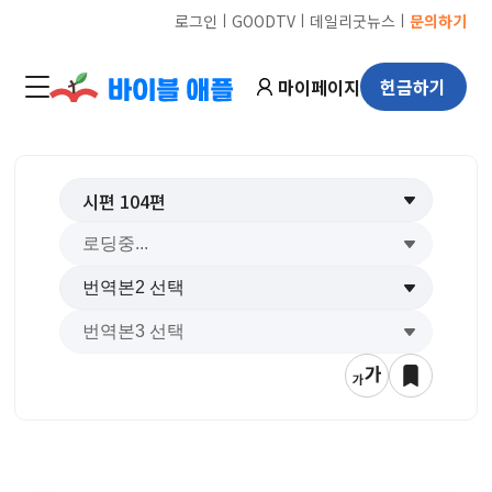
ㅣ
ㅣ
ㅣ
로그인
GOODTV
데일리굿뉴스
문의하기
마이페이지
헌금하기
시편
104
편