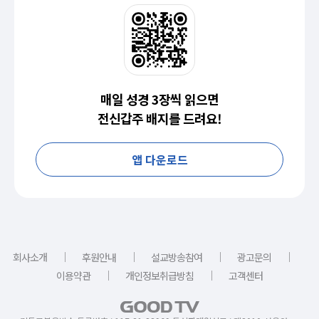
매일 성경 3장씩 읽으면
전신갑주 배지를 드려요!
앱 다운로드
｜
｜
｜
｜
회사소개
후원안내
설교방송참여
광고문의
｜
｜
이용약관
개인정보취급방침
고객센터