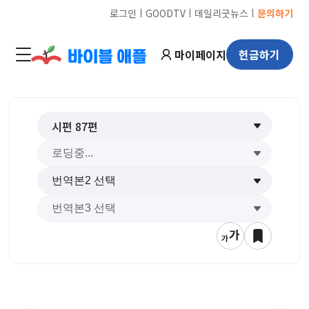
ㅣ
ㅣ
ㅣ
로그인
GOODTV
데일리굿뉴스
문의하기
마이페이지
헌금하기
시편
87
편