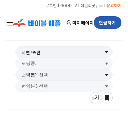
ㅣ
ㅣ
ㅣ
로그인
GOODTV
데일리굿뉴스
문의하기
마이페이지
헌금하기
시편
95
편