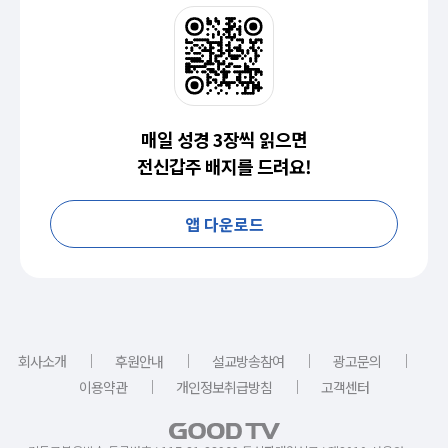
매일 성경 3장씩 읽으면
전신갑주 배지를 드려요!
앱 다운로드
｜
｜
｜
｜
회사소개
후원안내
설교방송참여
광고문의
｜
｜
이용약관
개인정보취급방침
고객센터