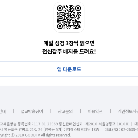
매일 성경 3장씩 읽으면
전신갑주 배지를 드려요!
앱 다운로드
｜
｜
｜
｜
안내
설교방송참여
광고문의
이용약관
개인정보취
교복음방송 등록번호 : 117-81-23969 통신판매업신고 : 제2010-서울영등포-1010호 │ 
시 영등포구 양평로 21길 26 (양평동 5가) 아이에스비즈타워 18층 │ 대표번호 : 02-2639-6
right ⓒ 2010 GOODTV All rights reserved.