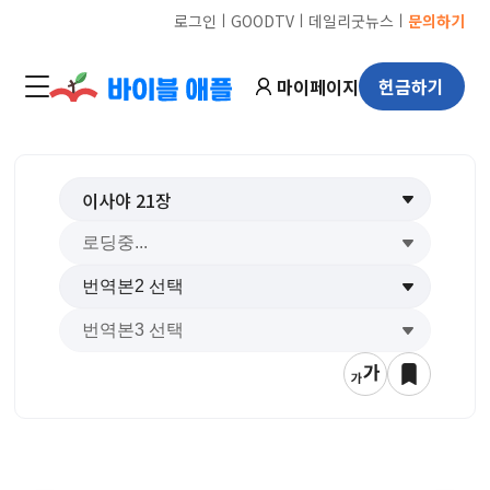
ㅣ
ㅣ
ㅣ
로그인
GOODTV
데일리굿뉴스
문의하기
마이페이지
헌금하기
이사야
21
장