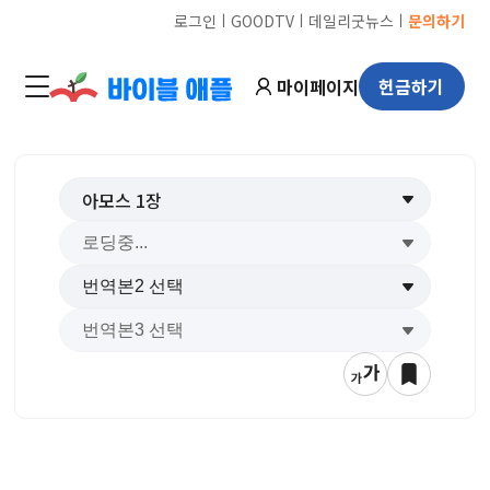
ㅣ
ㅣ
ㅣ
로그인
GOODTV
데일리굿뉴스
문의하기
마이페이지
헌금하기
아모스
1
장