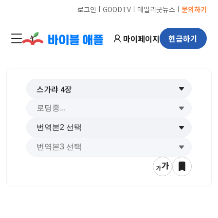
ㅣ
ㅣ
ㅣ
로그인
GOODTV
데일리굿뉴스
문의하기
마이페이지
헌금하기
스가랴
4
장