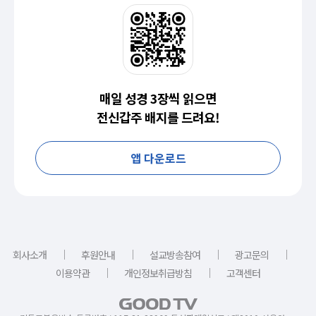
매일 성경 3장씩 읽으면
전신갑주 배지를 드려요!
앱 다운로드
｜
｜
｜
｜
회사소개
후원안내
설교방송참여
광고문의
｜
｜
이용약관
개인정보취급방침
고객센터