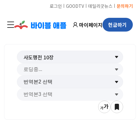
ㅣ
ㅣ
ㅣ
로그인
GOODTV
데일리굿뉴스
문의하기
마이페이지
헌금하기
사도행전
10
장