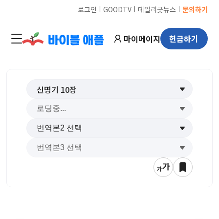
ㅣ
ㅣ
ㅣ
로그인
GOODTV
데일리굿뉴스
문의하기
마이페이지
헌금하기
신명기
10
장