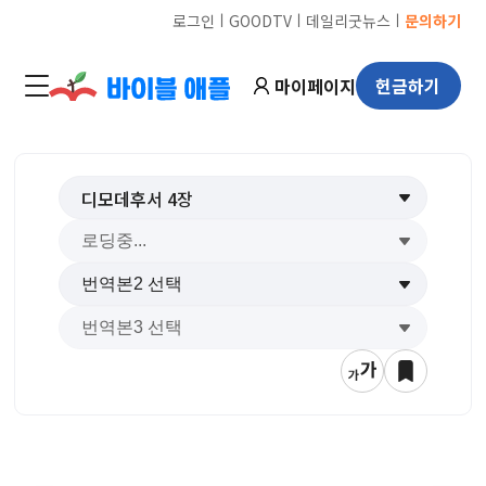
ㅣ
ㅣ
ㅣ
로그인
GOODTV
데일리굿뉴스
문의하기
마이페이지
헌금하기
디모데후서
4
장