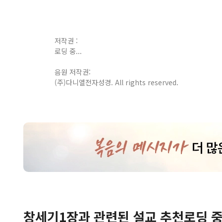
저작권 :
로딩 중...
음원 저작권:
(주)다니엘전자성경. All rights reserved.
창세기
1
장
과 관련된 설교 추천
로딩 중.