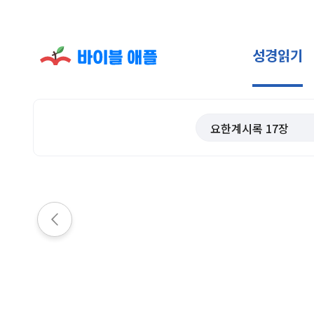
성경읽기
요한계시록
17
장