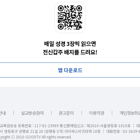
매일 성경 3장씩 읽으면
전신갑주 배지를 드려요!
앱 다운로드
｜
｜
｜
｜
안내
설교방송참여
광고문의
이용약관
개인정보취
교복음방송 등록번호 : 117-81-23969 통신판매업신고 : 제2010-서울영등포-1010호 │ 
시 영등포구 양평로 21길 26 (양평동 5가) 아이에스비즈타워 18층 │ 대표번호 : 02-2639-6
right ⓒ 2010 GOODTV All rights reserved.