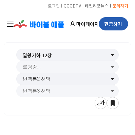
ㅣ
ㅣ
ㅣ
로그인
GOODTV
데일리굿뉴스
문의하기
마이페이지
헌금하기
열왕기하
12
장