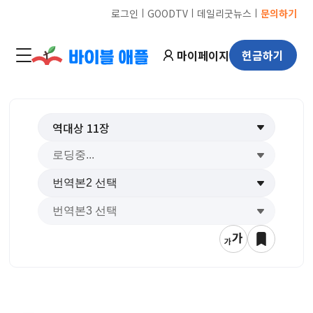
ㅣ
ㅣ
ㅣ
로그인
GOODTV
데일리굿뉴스
문의하기
마이페이지
헌금하기
역대상
11
장