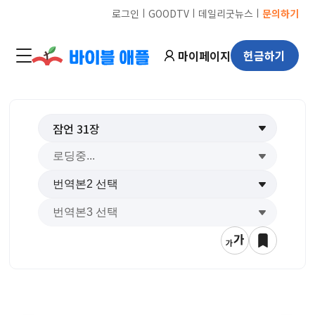
ㅣ
ㅣ
ㅣ
로그인
GOODTV
데일리굿뉴스
문의하기
마이페이지
헌금하기
잠언
31
장