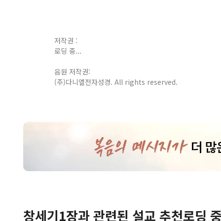
저작권 :
로딩 중...
음원 저작권:
(주)다니엘전자성경. All rights reserved.
창세기
1
장
과 관련된 설교 추천
로딩 중.