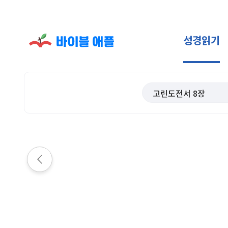
성경읽기
고린도전서
8
장