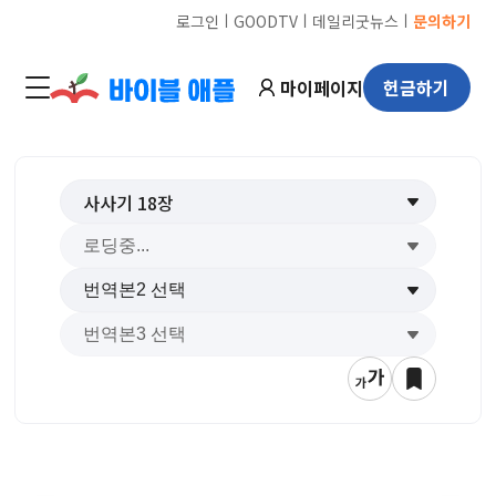
ㅣ
ㅣ
ㅣ
로그인
GOODTV
데일리굿뉴스
문의하기
마이페이지
헌금하기
사사기
18
장