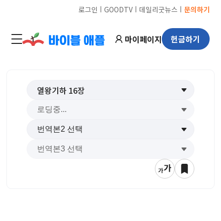
ㅣ
ㅣ
ㅣ
로그인
GOODTV
데일리굿뉴스
문의하기
마이페이지
헌금하기
열왕기하
16
장