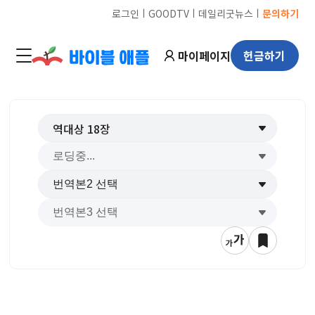
ㅣ
ㅣ
ㅣ
로그인
GOODTV
데일리굿뉴스
문의하기
마이페이지
헌금하기
역대상
18
장