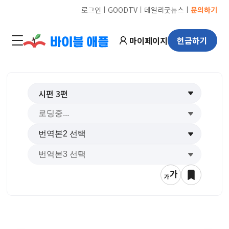
ㅣ
ㅣ
ㅣ
로그인
GOODTV
데일리굿뉴스
문의하기
마이페이지
헌금하기
시편
3
편