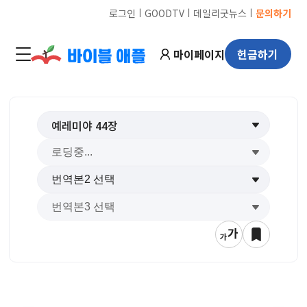
ㅣ
ㅣ
ㅣ
로그인
GOODTV
데일리굿뉴스
문의하기
마이페이지
헌금하기
예레미야
44
장