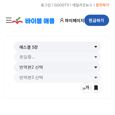
ㅣ
ㅣ
ㅣ
로그인
GOODTV
데일리굿뉴스
문의하기
마이페이지
헌금하기
에스겔
5
장