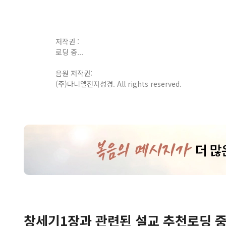
저작권 :
로딩 중...
음원 저작권:
(주)다니엘전자성경. All rights reserved.
창세기
1
장
과 관련된 설교 추천
로딩 중.