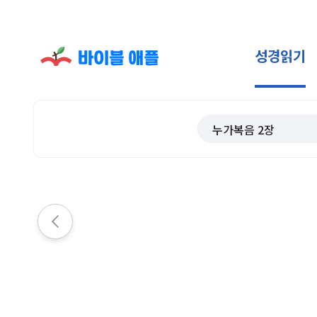
성경읽기
누가복음
2
장