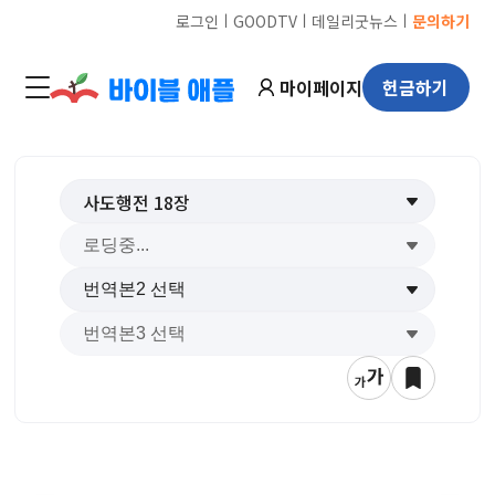
ㅣ
ㅣ
ㅣ
로그인
GOODTV
데일리굿뉴스
문의하기
마이페이지
헌금하기
사도행전
18
장