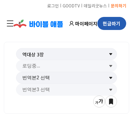
ㅣ
ㅣ
ㅣ
로그인
GOODTV
데일리굿뉴스
문의하기
마이페이지
헌금하기
역대상
3
장