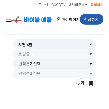
ㅣ
ㅣ
ㅣ
로그인
GOODTV
데일리굿뉴스
문의하기
마이페이지
헌금하기
시편
4
편