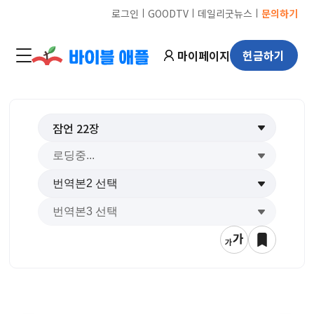
ㅣ
ㅣ
ㅣ
로그인
GOODTV
데일리굿뉴스
문의하기
마이페이지
헌금하기
잠언
22
장