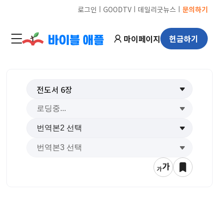
ㅣ
ㅣ
ㅣ
로그인
GOODTV
데일리굿뉴스
문의하기
마이페이지
헌금하기
전도서
6
장