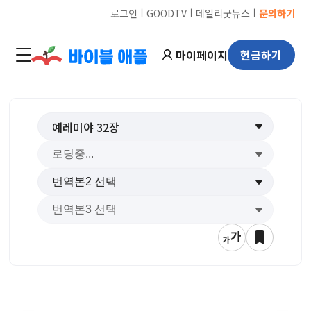
ㅣ
ㅣ
ㅣ
로그인
GOODTV
데일리굿뉴스
문의하기
마이페이지
헌금하기
예레미야
32
장