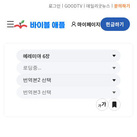
ㅣ
ㅣ
ㅣ
로그인
GOODTV
데일리굿뉴스
문의하기
마이페이지
헌금하기
예레미야
6
장