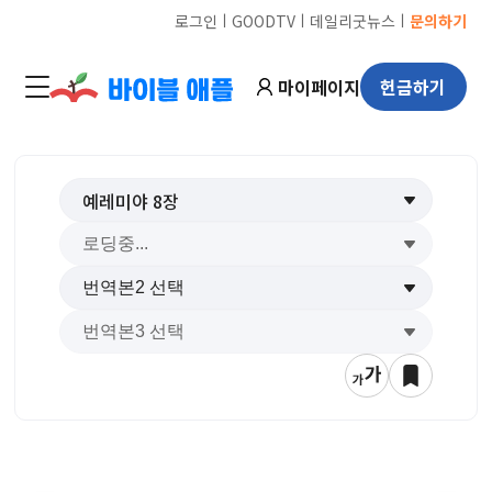
ㅣ
ㅣ
ㅣ
로그인
GOODTV
데일리굿뉴스
문의하기
마이페이지
헌금하기
예레미야
8
장