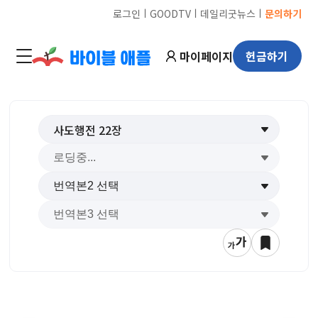
ㅣ
ㅣ
ㅣ
로그인
GOODTV
데일리굿뉴스
문의하기
마이페이지
헌금하기
사도행전
22
장