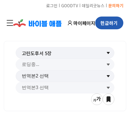
ㅣ
ㅣ
ㅣ
로그인
GOODTV
데일리굿뉴스
문의하기
마이페이지
헌금하기
고린도후서
5
장