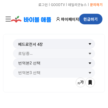
ㅣ
ㅣ
ㅣ
로그인
GOODTV
데일리굿뉴스
문의하기
마이페이지
헌금하기
베드로전서
4
장