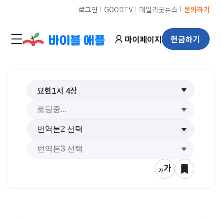
ㅣ
ㅣ
ㅣ
로그인
GOODTV
데일리굿뉴스
문의하기
마이페이지
헌금하기
요한1서
4
장