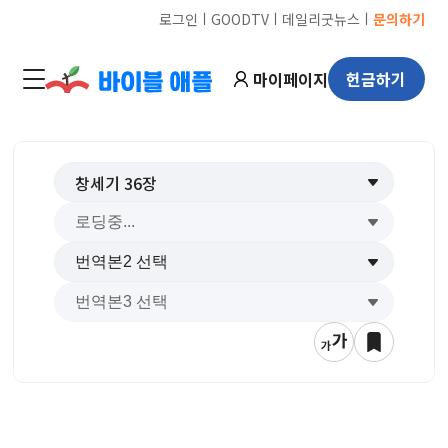
ㅣ
ㅣ
ㅣ
로그인
GOODTV
데일리굿뉴스
문의하기
마이페이지
헌금하기
창세기
36
장