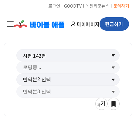
ㅣ
ㅣ
ㅣ
로그인
GOODTV
데일리굿뉴스
문의하기
마이페이지
헌금하기
시편
142
편