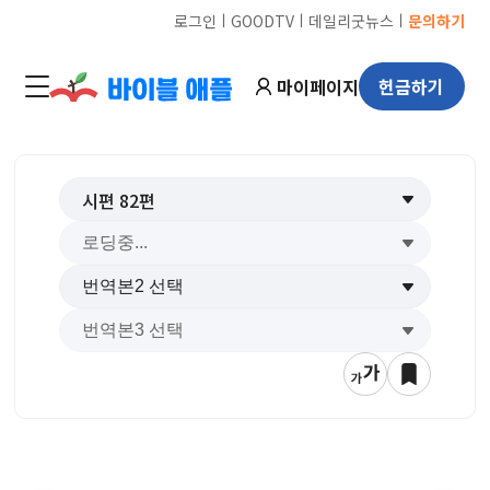
ㅣ
ㅣ
ㅣ
로그인
GOODTV
데일리굿뉴스
문의하기
마이페이지
헌금하기
시편
82
편